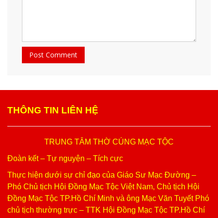
THÔNG TIN LIÊN HỆ
TRUNG TÂM THỜ CÚNG MẠC TỘC
Đoàn kết – Tự nguyện – Tích cực
Thực hiện dưới sự chỉ đạo của Giáo Sư Mạc Đường –
Phó Chủ tịch Hội Đồng Mạc Tộc Việt Nam, Chủ tịch Hội
Đồng Mạc Tộc TP.Hồ Chí Minh và ông Mạc Văn Tuyết Phó
chủ tịch thường trực – TTK Hội Đồng Mạc Tộc TP.Hồ Chí