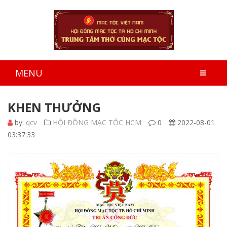
MENU
KHEN THƯỞNG
by:
qcv
HỘI ĐỒNG MẠC TỘC HCM
0
2022-08-01
03:37:33